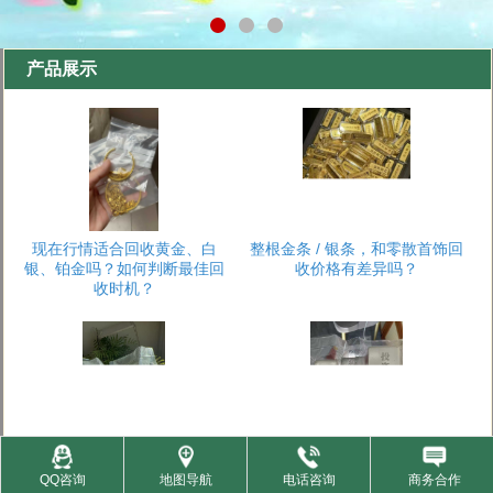
产品展示
现在行情适合回收黄金、白
整根金条 / 银条，和零散首饰回
银、铂金吗？如何判断最佳回
收价格有差异吗？
收时机？
回收时会收取 “手续费”“损耗费”
黄金、白银、铂金的纯度如何
QQ咨询
地图导航
电话咨询
商务合作
吗？如何避免隐性收费？
鉴定？会损伤制品吗？