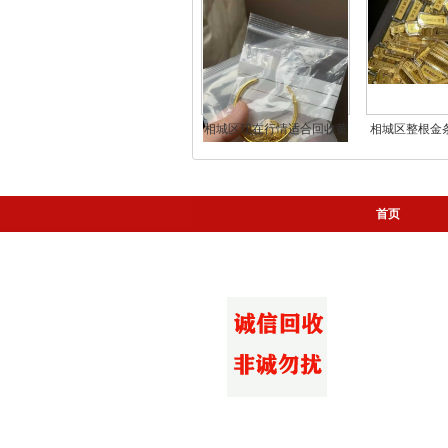
相城区现在行情适合回收黄
相城区整根金条
金、白银、铂金吗？如何判
零散首饰回收
断最佳回收时机？
吗
首页