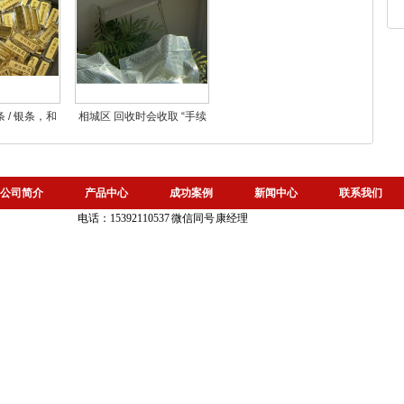
 / 银条，和
相城区 回收时会收取 “手续
价格有差异
费”“损耗费” 吗？如何避免隐
？
性收费？
公司简介
产品中心
成功案例
新闻中心
联系我们
电话：15392110537 微信同号 康经理